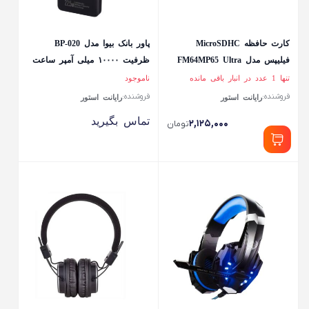
کارت حافظه MicroSDHC
پاور بانک بیوا مدل BP-020
فیلیپس مدل FM64MP65 Ultra
ظرفیت ۱۰۰۰۰ میلی آمپر ساعت
pro کلاس 10 استاندارد UHS-I
تنها 1 عدد در انبار باقی مانده
ناموجود
U3 سرعت 100MBps ظرفیت 64
فروشنده:
فروشنده:
رایانت استور
رایانت استور
گیگابایت به همراه...
تماس بگیرید
۲,۱۲۵,۰۰۰
تومان