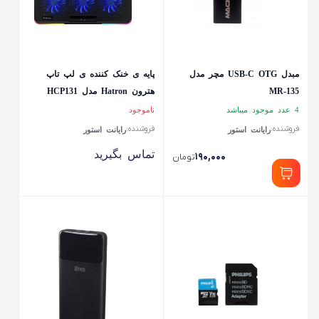
مبدل USB-C OTG مچر مدل
پایه ی خنک کننده ی لپ تاپ
MR-135
هترون Hatron مدل HCP131
4 عدد موجود میباشد
ناموجود
فروشنده:
فروشنده:
رایانت استور
رایانت استور
تماس بگیرید
۱۹۰,۰۰۰
تومان