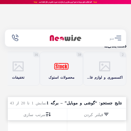
خانه
فروشگاه
/
/
نتیجه جستجو برای “گوشی و موبایل”
منو
دسته‌بندی‌ها
16
59
2
اکسسوری و لوازم فانتزی
محصولات استوک
تخفیفات
نتایج جستجو: “گوشی و موبایل” – برگه 1
نمایش 1 تا 20 از 43 کالا
فیلتر کردن
مرتب سازی