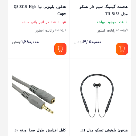
هدست گیمینگ سیم دار تسکو
هدفون بلوتوثی نیا Q8-851S High
مدل TH 5153
Copy
2 عدد موجود میباشد
تنها 1 عدد در انبار باقی مانده
فروشنده:
فروشنده:
رایانت استور
رایانت استور
۱,۶۸۰,۰۰۰
۳,۱۵۰,۰۰۰
تومان
تومان
هدفون بلوتوثی تسکو مدل TH
کابل افزایش طول صدا اورنج (3