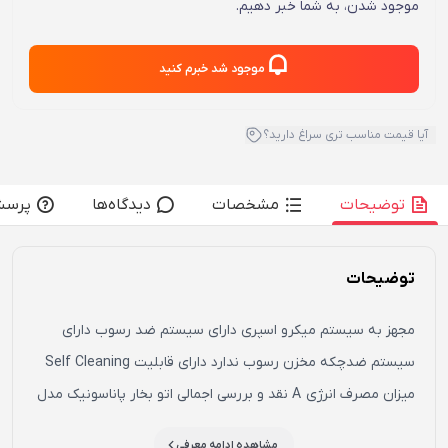
موجود شدن، به شما خبر دهیم.
موجود شد خبرم کنید
آیا قیمت مناسب تری سراغ دارید؟
توضیحات
مشخصات
دیدگاه‌ها
پرسش
توضیحات
مجهز به سیستم میکرو اسپری دارای سیستم ضد رسوب دارای
سیستم ضدچکه مخزن رسوب ندارد دارای قابلیت Self Cleaning
میزان مصرف انرژی A نقد و بررسی اجمالی اتو بخار پاناسونیک مدل
NI-JU700C : اتو بخار پاناسونیک مدل NI-JU700C دارای 1700 وات
مشاهده ادامه معرفی