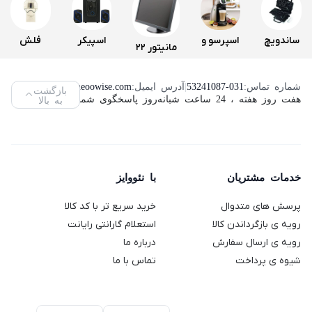
ساندویچ
اسپرسو و
اسپیکر
فلش
مانیتور 22
و اسنک
قهوه ساز
سه تکه
مموری
اینچ لنوو
ساز کنوود
دولچه
تسکو
ویکومن
شماره تماس:
53241087-031
|
آدرس ایمیل:
info@neoowise.com
|
بازگشت
مدل
هفت روز هفته ، 24 ساعت شبانه‌روز پاسخگوی شما هستیم.
به بالا
مدل
گوستو
مدل TS
مدل
ThinkVision
SMP94
دلونگی
2189
VC400S
L2240PWD
مدل
ظرفیت
(استوک)
64
Genio 2
خدمات مشتریان
با نئووایز
گیگابایت
پرسش های متدوال
خرید سریع تر با کد کالا
رویه ی بازگرداندن کالا
استعلام گارانتی رایانت
رویه ی ارسال سفارش
درباره ما
شیوه ی پرداخت
تماس با ما