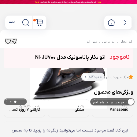
اتو بخار ، اتو پرس ، میز اتو
ناموجود
اتو بخار پاناسونیک مدل NI-JU700
0 دیدگاه
0
(از بدون خریدار)
ویژگی‌های محصول
۰ خریدار در ۱ ماه اخیر
برند
رنگ
وضعیت گارانتی
Panasonic
مشکی
گارانتی 7 روزه تست ( تضمین اصالت و سلامت فیزیکی )
۰ بازدید در ۲۴ ساعت اخیر
این کالا فعلا موجود نیست اما می‌توانید زنگوله را بزنید تا به محض