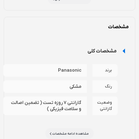
نیرو می باشد و بخار 360 درجه ای را فراهم می کند تا اتو کشی
روزمره شما به راحتی انجام شود و تمام چین و چروک ها از بین
برود. تنظیم و کنترل گرما با پنج درجه متفاوت، دمای ایده آل را
مشخصات
برای پارچه های مختلف با جنس های متنوع فراهم می کند و
همچنین چهار درجه متفاوت تنظیم بخار باعث کوتاه شدن زمان اتو
مشخصات کلی
کشی و از بین رفتن چین و چروک می شود. اتو پاناسونیک مدل NI-
JU700C با تعبیه هوشمند منافذ بخار در اطراف لبه های صفحه اتو
برند
Panasonic
پاناسونیک مدل NI-JU700C ، بخار بیشتری را برای کارایی بیشتر در
زمان کمتر، اعمال می کند. شما می توانید درجه حرارت اتو را برای
رنگ
مشکی
پارچه های ضخیم تر روی HIGH قرار دهید و درجه LOW برای پارچه
وضعیت
گارانتی 7 روزه تست ( تضمین اصالت
های ظریف تر به کار می رود. این اتو بخار دارای سیستم خودکار
گارانتی
و سلامت فیزیکی )
تمیز کننده است. به این گونه که به طور خودکار دریچه های بخار
اتو را تمیز می کند. هم…
مشاهده ادامه مشخصات