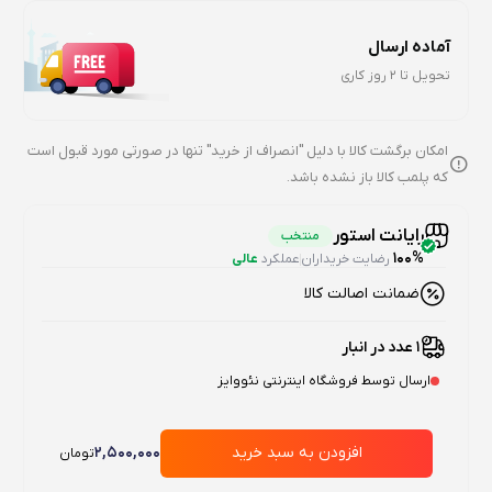
آماده ارسال
تحویل تا 2 روز کاری
امکان برگشت کالا با دلیل "انصراف از خرید" تنها در صورتی مورد قبول است
که پلمب کالا باز نشده باشد.
رایانت استور
منتخب
100%
رضایت خریداران
عملکرد
عالی
ضمانت اصالت کالا
1 عدد در انبار
ارسال توسط فروشگاه اینترنتی نئووایز
افزودن به سبد خرید
2,500,000
تومان