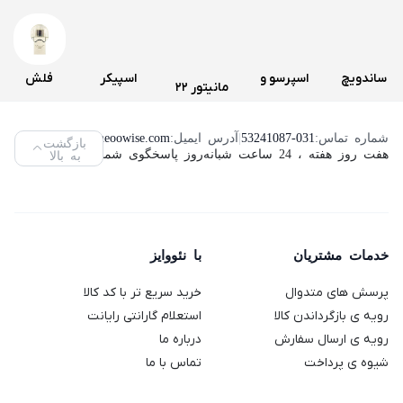
دارای رابط های ارتباطی دیگری اعم از: USB 3.0 و USB 2 می
باشد که این درگاه ها امکان انتقال اطلاعات را با سرعت های
مختلف و متفاوتی فراهم می آورد.
ساندویچ
اسپرسو و
اسپیکر
فلش
مانیتور 22
و اسنک
قهوه ساز
سه تکه
مموری
اینچ لنوو
ساز کنوود
دولچه
تسکو
ویکومن
شماره تماس:
53241087-031
|
آدرس ایمیل:
info@neoowise.com
|
بازگشت
مدل
هفت روز هفته ، 24 ساعت شبانه‌روز پاسخگوی شما هستیم.
به بالا
مدل
گوستو
مدل TS
مدل
ThinkVision
SMP94
دلونگی
2189
VC400S
L2240PWD
مدل
ظرفیت
(استوک)
64
Genio 2
خدمات مشتریان
با نئووایز
گیگابایت
پرسش های متدوال
خرید سریع تر با کد کالا
رویه ی بازگرداندن کالا
استعلام گارانتی رایانت
رویه ی ارسال سفارش
درباره ما
شیوه ی پرداخت
تماس با ما