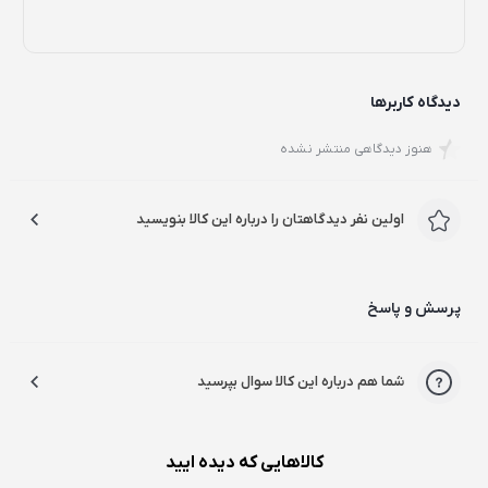
دیدگاه کاربرها
فلش مموری مدل VC400S از شرکت ویکومن دارای حافظه ی
هنوز دیدگاهی منتشر نشده
بالایی برای ذخیره اطلاعات می باشد. حافظه ی 64 گیگابایتی
فلش مموری ویکومن ، این محصول را قادر ساخته تا اطلاعات
اولین نفر دیدگاهتان را درباره این کالا بنویسید
متنوعی را با حجم بالا جابجا کرده و آنها را انتقال دهد.
یکی دیگر از ویژگی های فلش مموری مدل VC400S سازگاری آن
پرسش و پاسخ
با سیستم عامل های Windows Vista, 7, 8, 10, Mac OS X
v10.6 است.این قابلیت سبب میشود تا دسترسی به
شما هم درباره این کالا سوال بپرسید
اطلاعات فلش مموری ویکومن از هر سیستم و رایانه ای قابل
دسترس قرار گیرد.
کالاهایی که دیده ایید
فلش مموری ویکومن مدل VC400S به غیر از درگاه USB 3.1،