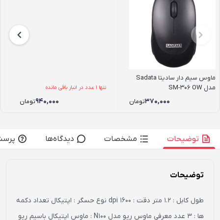
ماوس سیم دار سادیتا Sadata
مدل SM-306 OW
تنها 1 عدد در انبار باقی مانده
۹۴۰,۰۰۰
۳۷۰,۰۰۰
تومان
تومان
توضیحات
مشخصات
دیدگاه‌ها
پرسش
توضیحات
طول کابل : 1.2 متر دقت : 1600 dpi نوع حسگر : اپتیکال تعداد دکمه
ها : 3 عدد معرفی ماوس رپو مدل N100 : ماوس اپتیکال باسیم رپو