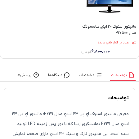
مانیتور استوک 20 اینچ سامسونگ
مدل P20500
تنها 1 عدد در انبار باقی مانده
۶,۸۰۰,۰۰۰
تومان
توضیحات
مشخصات
دیدگاه‌ها
پرسش‌ها
توضیحات
معرفی مانیتور استوک اچ پی 23 اینچ مدل E231: مانیتور اچ پی 23
اینچ مدل E231 نمایشگری زیبا که با نور پس زمینه LED تولید
شده است. این مانیتور نازک و سبک 23 اینچ دارای صفحه نمایش