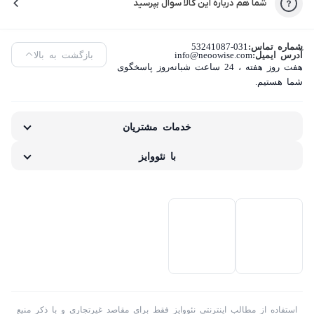
شما هم درباره این کالا سوال بپرسید
شماره تماس:
53241087-031
آدرس ایمیل:
info@neoowise.com
بازگشت به بالا
هفت روز هفته ، 24 ساعت شبانه‌روز پاسخگوی
شما هستیم.
خدمات مشتریان
با نئووایز
استفاده از مطالب اینترنتی نئووایز فقط برای مقاصد غیرتجاری و با ذکر منبع