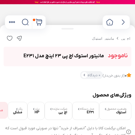
اچ پی
مانیتور استوک
ناموجود
مانیتور استوک اچ پی 23 اینچ مدل E231
0 دیدگاه
0
(از بدون خریدار)
ویژگی‌های محصول
۰ بازدید در ۲۴ ساعت اخیر
وضعیت محصول
مدل دستگاه
شرکت سازنده
برند
رنگ
مش
۰ خریدار در ۱ ماه اخیر
استوک
E231
اچ پی
HP
مشکی
امکان برگشت کالا با دلیل "انصراف از خرید" تنها در صورتی مورد قبول است که