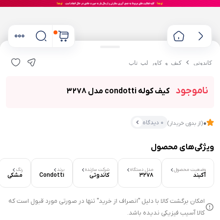
کاندوتی
کیف و کاور لپ تاپ
ناموجود
کیف کوله condotti مدل 3278
0 دیدگاه
0
(از بدون خریدار)
ویژگی‌های محصول
۰ بازدید در ۲۴ ساعت اخیر
وضعیت محصول
مدل دستگاه
شرکت سازنده
برند
رنگ
آکبند
3278
کاندوتی
Condotti
مشکی
۰ خریدار در ۱ ماه اخیر
امکان برگشت کالا با دلیل "انصراف از خرید" تنها در صورتی مورد قبول است که
کالا آسیب فیزیکی ندیده باشد.