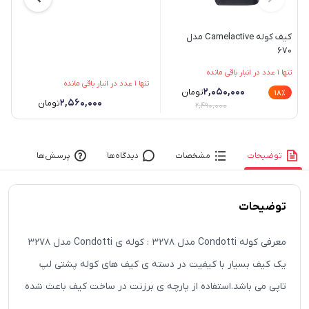
کیف کوله Camelactive مدل
670
تنها 1 عدد در انبار باقی مانده
تنها 1 عدد در انبار باقی مانده
۲,۰۵۰,۰۰۰
تومان
٪
18٪
۲,۵۶۰,۰۰۰
تومان
۲,۴۹۰,۰۰۰
توضیحات
مشخصات
دیدگاه‌ها
پرسش‌ها
توضیحات
معرفی کوله Condotti مدل 3278 : کوله ی Condotti مدل 3278
یک کیف بسیار با کیفیت در دسته ی کیف های کوله پشتی لپ
تاپی می باشد.استفاده از پارچه ی برزنت در ساخت کیف باعث شده
است این کیف در مقابل جذب گرد و خاک و رطوبت مقاوم باشد.