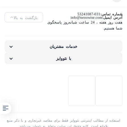
شماره تماس:
53241087-031
آدرس ایمیل:
info@neoowise.com
بازگشت به بالا
هفت روز هفته ، 24 ساعت شبانه‌روز پاسخگوی
شما هستیم.
خدمات مشتریان
با نئووایز
استفاده از مطالب اینترنتی نئووایز فقط برای مقاصد غیرتجاری و با ذکر منبع
بلامانع است. کلیه حقوق این سایت متعلق به نئووایز می‌باشد