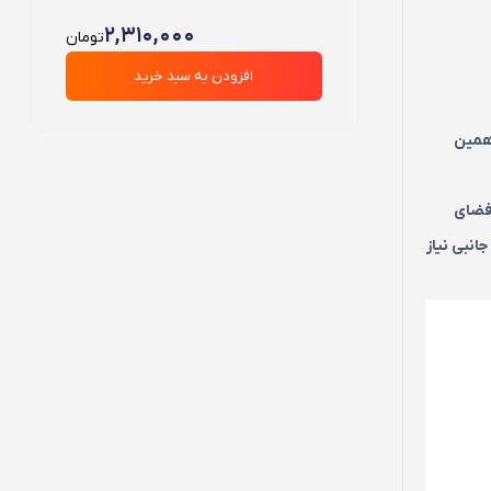
2,310,000
تومان
افزودن به سبد خرید
ه همین
د .فضای
نبی نیاز