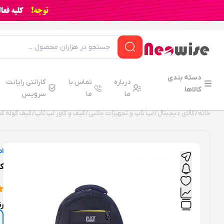
دسته بندی
درباره
تماس با
گارانتی رایانت
کالاها
ما
ما
سرویس
خانه
/
کالای دیجیتال
/
لپ تاپ و تجهیزات جانبی
/
کیف و کاور لپ تاپ
/ کیف کوله کت 
ام
کی
ر