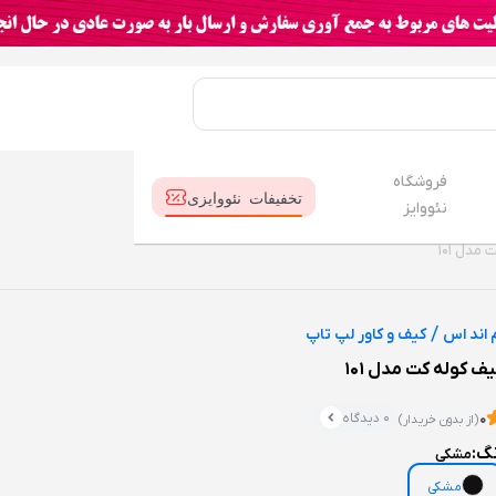
فروشگاه
تخفیفات نئووایزی
نئووایز
مدل 101
/
 اند اس
کیف و کاور لپ تاپ
ف کوله کت مدل 101
0 دیدگاه
0
(از بدون خریدار)
نگ:
مشکی
مشکی