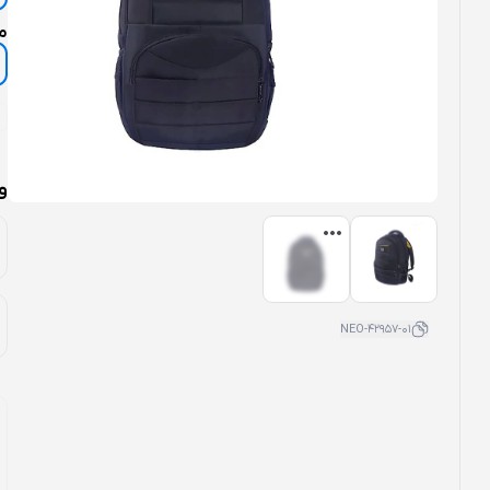
م
و
NEO-42957-01