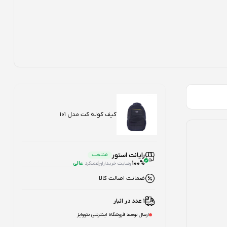
کیف کوله کت مدل 101
رایانت استور
منتخب
100%
رضایت خریداران
عملکرد
عالی
ضمانت اصالت کالا
1 عدد در انبار
ارسال توسط فروشگاه اینترنتی نئووایز