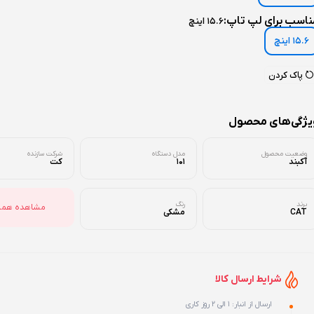
ناسب برای لپ تاپ:
15.6 اینچ
15.6 اینچ
پاک کردن
یژگی‌های محصول
وضعیت محصول
مدل دستگاه
شرکت سازنده
آکبند
101
کت
برند
رنگ
مشاهده همه
CAT
مشکی
شرایط ارسال کالا
ارسال از انبار: 1 الی 2 روز کاری