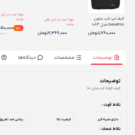
تنها 1 عدد در انبا
کیف لپ تاپ بنتون
مانده
تنها 1 عدد در انبار باقی
benetton مدل 1063
مانده
۰۵۰,۰۰۰
18٪
۱,۷۶۰,۰۰۰
تومان
۲,۳۶۶,۰۰۰
تومان
,۰۰۰
توضیحات
مشخصات
دیدگاه‌ها
توضیحات
کیف کوله کت مدل 101
نقاط قوت :
دارای ضربه گیر
کیفیت بالا
پشتی ضد تعریق
نقاط ضعف :