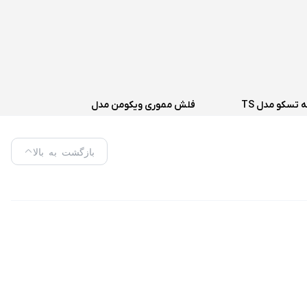
اسپیکر سه تکه تسکو مدل TS
فلش مموری ویکومن مدل
218
VC400S ظرفیت 64 گیگابایت
بازگشت به بالا