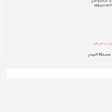
پد میکاسو مدل
Mikuso NCP
نها 1 عدد در انبار باقی
۲,۹۵۰,۰۰۰
تومان