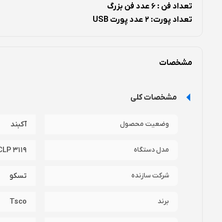
تعداد فن : 6 عدد فن بزرگ
تعداد پورت: 2 عدد پورت USB
سرعت فن: 25
00 RPM
قابلیت تنظیم ارتفاع: دارد
مشخصات
نقاط قوت :
نقاط ضعف :
مشخصات کلی
6 عدد فن قدرتمند
پورت جایگزین
ندارد
وضعیت محصول
آکبند
طراحی بسیار زیبا
قابلیت تنظیم ارتفاع
مدل دستگاه
LP 3119
سرعت فن بالا
شرکت سازنده
تسکو
نقد و بررسی اجمالی کول پد تسکو مدل TCLP 3119:
برند
Tsco