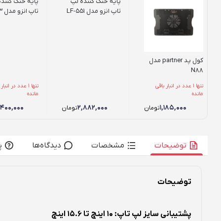
پایه خنک کننده لپ
پایه خنک کنند
تاپ انزو مدل LF-551
تاپ انزو مدل LF-223
کول پد partner مدل
N88
تنها 1 عدد در انبار باقی
تنها 1 عدد در انبا
مانده
مانده
,۴۰۰,۰۰۰
۲,۸۸۲,۰۰۰
۱,۱۸۵,۰۰۰
تومان
تومان
توضیحات
مشخصات
دیدگاه‌ها
پ
توضیحات
پشتیبانی سایز لپ تاپ: 10 اینچ تا 15.6 اینچ