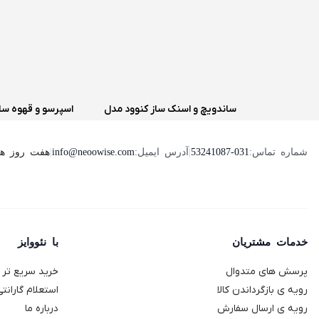
ساندویچ و اسنک ساز کنوود مدل
اسپرسو و قهوه سا
SMP94
دلونگی مدل Genio 2
هفت روز هفته ، 24 ساعت شبانه‌روز پ
شماره تماس:
53241087-031
|
آدرس ایمیل:
info@neoowise.com
|
خدمات مشتریان
با نئووایز
پرسش های متدوال
خرید سریع تر با
رویه ی بازگرداندن کالا
استعلام گارانتی
رویه ی ارسال سفارش
درباره ما