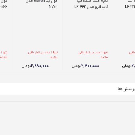
ه لپ
پایه خنک کننده لپ
کول پد Eleven مدل
کول 
تاپ انزو مدل LF-442
N702
-066
ر باقی
تنها 1 عدد در انبار باقی
تنها 1 عدد در انبار باقی
ت
مانده
مانده
مانده
۲,۹۸۰,۰۰۰
۲,۴۰۰,۰۰۰
۲
تومان
تومان
تومان
رسش‌ها