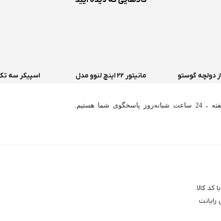
ز دولچه گوستو
مانیتور 22 اینچ لنوو مدل
9
ThinkVision L2240PWD
اسخگوی شما هستیم.
(استوک)
 کد کالا
 رایانت