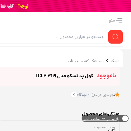
منو
تسکو
پایه خنک کننده لپ تاپ
ناموجود
کول پد تسکو مدل TCLP 3119
0 دیدگاه
0
(از بدون خریدار)
ویژگی‌های محصول
۰ خریدار در ۱ ماه اخیر
وضعیت محصول
۰ بازدید در ۲۴ ساعت اخیر
آکبند