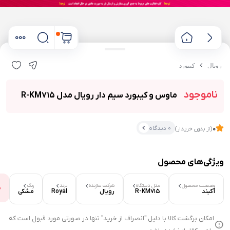
رویال
کیبورد
ناموجود
ماوس و کیبورد سیم دار رویال مدل R-KM715
0 دیدگاه
0
(از بدون خریدار)
ویژگی‌های محصول
۰ بازدید در ۲۴ ساعت اخیر
۰ خریدار در ۱ ماه اخیر
وضعیت محصول
مدل دستگاه
شرکت سازنده
برند
رنگ
م
آکبند
R-KM715
رویال
Royal
مشکی
امکان برگشت کالا با دلیل "انصراف از خرید" تنها در صورتی مورد قبول است که