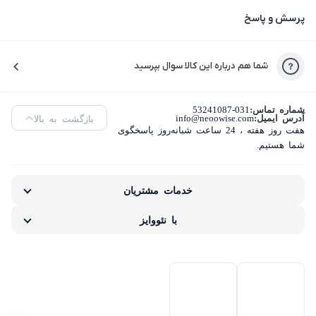
پرسش و پاسخ
شما هم درباره این کالا سوال بپرسید
شماره تماس:
53241087-031
آدرس ایمیل:
info@neoowise.com
بازگشت به بالا
هفت روز هفته ، 24 ساعت شبانه‌روز پاسخگوی
شما هستیم.
خدمات مشتریان
با نئووایز