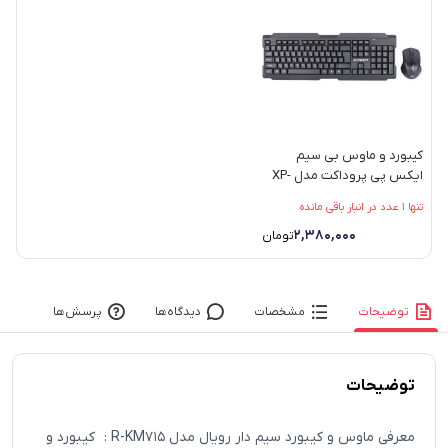
کیبورد و ماوس بی سیم
ایکس پی پروداکت مدل XP-
W4800H
تنها 1 عدد در انبار باقی مانده
۲,۳۸۰,۰۰۰
تومان
توضیحات
مشخصات
دیدگاه‌ها
پرسش‌ها
توضیحات
معرفی ماوس و کیبورد سیم دار رویال مدل R-KM715 : کیبورد و