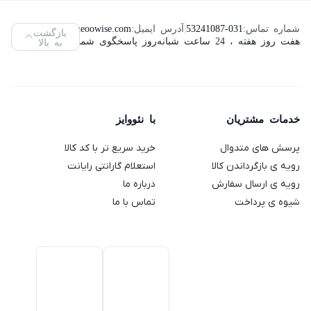
و اسنک
قهوه ساز
سه تکه
مموری
اینچ لنوو
ساز کنوود
دولچه
تسکو
ویکومن
شماره تماس:
53241087-031
|
آدرس ایمیل:
info@neoowise.com
|
بازگشت
مدل
هفت روز هفته ، 24 ساعت شبانه‌روز پاسخگوی شما هستیم.
به بالا
مدل
گوستو
مدل TS
مدل
ThinkVision
SMP94
دلونگی
2189
VC400S
L2240PWD
مدل
ظرفیت
(استوک)
64
Genio 2
خدمات مشتریان
با نئووایز
گیگابایت
پرسش های متدوال
خرید سریع تر با کد کالا
رویه ی بازگرداندن کالا
استعلام گارانتی رایانت
رویه ی ارسال سفارش
درباره ما
شیوه ی پرداخت
تماس با ما