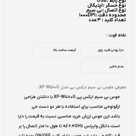
نوع رابط :
USB
نوع حسگر :
اپتیکال
نوع اتصال :
بی سیم
محدوده دقت :
1000DPI
تعداد کلید : 3
عدد
نقاط قوت :
دارا بودن کلید پاور
کیفت ساخت بالا
عدم تاخیر
معرفی ماوس بی سیم ایکس پی مدل XP-W580G:
موس بی سیم ایکس پی XP-W580G با داشتن طراحی
ارگونومی مناسب برای استفاده با هر دو دست می
باشد.این موس ارزش خرید مناسبی نسبت به قیمت را دارا
است.دانگل وایرلس 2.4GHz که تا طول 10 متر اتصال را بر
قرار نگاه می دارد.این موس دارای کلید ON/OFF بوده تا در