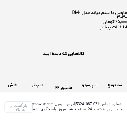
ماوس با سیم بیاند مدل BM-
3030
۱۹۵,۰۰۰
تومان
اطلاعات بیشتر
کالاهایی که دیده ایید
ساندویچ
اسپرسو و
اسپیکر
فلش
مانیتور 22
و اسنک
قهوه ساز
سه تکه
مموری
اینچ لنوو
ساز کنوود
دولچه
تسکو
ویکومن
شماره تماس:
53241087-031
|
آدرس ایمیل:
info@neoowise.com
|
بازگشت
مدل
هفت روز هفته ، 24 ساعت شبانه‌روز پاسخگوی شما هستیم.
به بالا
مدل
گوستو
مدل TS
مدل
ThinkVision
SMP94
دلونگی
2189
VC400S
L2240PWD