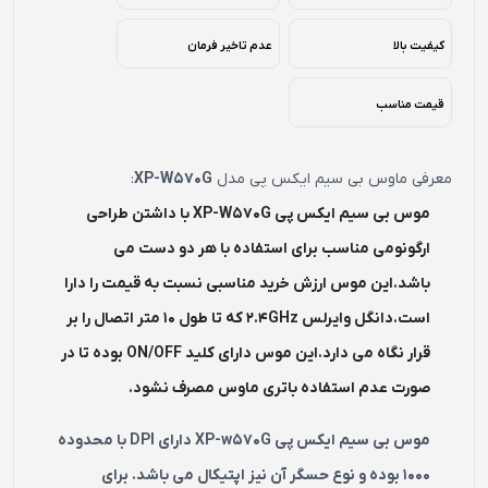
کیفیت بالا
عدم تاخیر فرمان
قیمت مناسب
معرفی ماوس بی سیم ایکس پی مدل
XP-W570G
:
موس بی سیم ایکس پی XP-W570G با داشتن طراحی
ارگونومی مناسب برای استفاده با هر دو دست می
باشد.این موس ارزش خرید مناسبی نسبت به قیمت را دارا
است.دانگل وایرلس 2.4GHz که تا طول 10 متر اتصال را بر
قرار نگاه می دارد.این موس دارای کلید ON/OFF بوده تا در
صورت عدم استفاده باتری ماوس مصرف نشود.
موس بی سیم ایکس پی XP-w570G دارای DPI با محدوده
۱۰۰۰ بوده و نوع حسگر آن نیز اپتیکال می باشد. برای