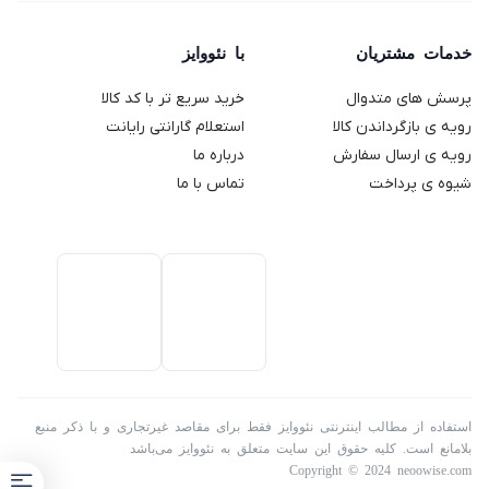
مدل
ظرفیت
(استوک)
64
Genio 2
خدمات مشتریان
با نئووایز
گیگابایت
پرسش های متدوال
خرید سریع تر با کد کالا
رویه ی بازگرداندن کالا
استعلام گارانتی رایانت
رویه ی ارسال سفارش
درباره ما
شیوه ی پرداخت
تماس با ما
استفاده از مطالب اینترنتی نئووایز فقط برای مقاصد غیرتجاری و با ذکر منبع
بلامانع است. کلیه حقوق این سایت متعلق به نئووایز می‌باشد
Copyright © 2024 neoowise.com