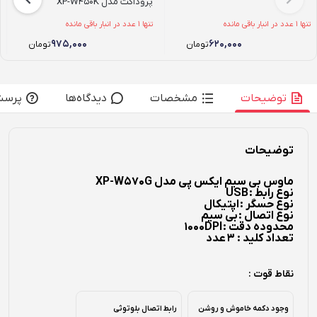
پروداکت مدل XP-W450K
تنها 1 عدد در انبار باقی مانده
تنها 1 عدد در انبار باقی مانده
۹۷۵,۰۰۰
۶۲۰,۰۰۰
تومان
تومان
توضیحات
مشخصات
دیدگاه‌ها
پرسش
توضیحات
ماوس بی سیم ایکس پی مدل XP-W570G
نوع رابط :
USB
نوع حسگر :
اپتیکال
نوع اتصال :
بی سیم
محدوده دقت :
1000DPI
تعداد کلید : 3
عدد
نقاط قوت :
وجود دکمه خاموش و روشن
رابط اتصال بلوتوثی