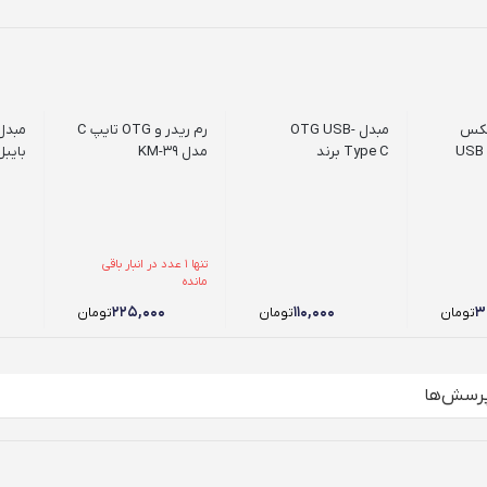
O ریمکس
مبدل OTG USB-
رم ریدر و OTG تایپ C
Micro USB به USB
Type C برند
مدل KM-39
سامسونگ مدل EP-
01
TA20EWEYGWW
(پک دار)
تنها 1 عدد در انبار باقی
مانده
۲۲۵,۰۰۰
۱۱۰,۰۰۰
۳
تومان
تومان
تومان
رسش‌ها