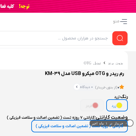
منو
بدون برند
تبدیل OTG
رم ریدر و OTG میکرو USB مدل KM-39
0 دیدگاه
0
(از بدون خریدار)
رنگ:
زرد
زرد
قرمز
وضعیت گارانتی:
گارانتی 7 روزه تست ( تضمین اصالت و سلامت فیزیکی )
۰ خریدار در ۱ ماه اخیر
گارانتی 7 روزه تست ( تضمین اصالت و سلامت فیزیکی )
۰ بازدید در ۲۴ ساعت اخیر