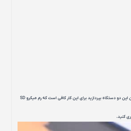
KM-36 یک رم ریدر و OTG میکرو USB است که به وسیله ی آن رم خود را می توانید به کامپیوتر و گوشی خود متصل کنید و به انتقال اطلاعات بین این دو دستگاه بپردازید برای این کار کافی است که رم میکرو SD
ی کنید.