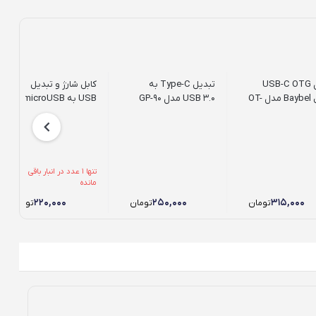
مبدل USB-C OTG
تبدیل Type-C به
کابل شارژ و تبدیل
بایبل Baybel مدل OT-
USB 3.0 مدل GP-90
USB به microUSB
تسکو مدل TC 59
طول 1 متر
تنها 1 عدد در انبار باقی
مانده
۲۲۰,۰۰۰
۲۵۰,۰۰۰
۳۱۵,۰۰۰
تومان
تومان
تومان