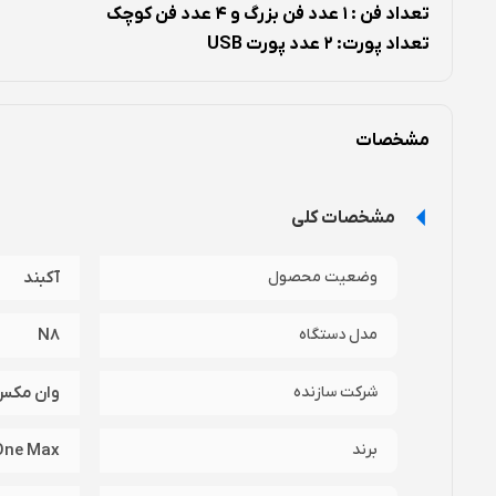
تعداد فن : 1 عدد فن بزرگ و 4 عدد فن کوچک
تعداد پورت: 2 عدد پورت USB
سرعت فن: 1500 دور بر دقیقه
قابلیت تنظیم ارتفاع: دارد
مشخصات
نقاط قوت :
نقاط ضعف :
مشخصات کلی
مناسب لپ تاپ 17 اینچی
5 عدد فن بسیار قدرتمند
ندارد
وضعیت محصول
آکبند
5 حالت تنظیم ارتفاع
استفاده از فلز در ساخت
مدل دستگاه
N8
نقد و بررسی اجمالی کول پد وان مکس مدل N8:
شرکت سازنده
وان مکس
و مناسب برای لپ تاپ های تا سایز 17 اینچ می باشد. جنس بدنه این محصول از پلاستیک و توری فلزی تشکیل شده و در زیر آن شیارهایی برای مکش هوا قرار دارد.
برند
One Max
قابلیت تنظیم ارتفاع این محصول کاربر را در استفاده های طولانی