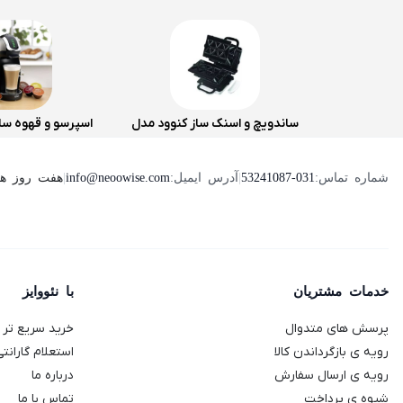
ساندویچ و اسنک ساز کنوود مدل
اسپرسو و قهوه سا
SMP94
دلونگی مدل Genio 2
هفت روز هفته ، 24 ساعت شبانه‌روز پ
شماره تماس:
53241087-031
|
آدرس ایمیل:
info@neoowise.com
|
خدمات مشتریان
با نئووایز
پرسش های متدوال
خرید سریع تر با
رویه ی بازگرداندن کالا
استعلام گارانتی
رویه ی ارسال سفارش
درباره ما
شیوه ی پرداخت
تماس با ما