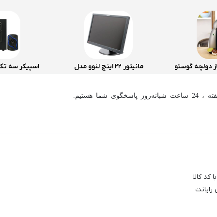
ز دولچه گوستو
مانیتور 22 اینچ لنوو مدل
9
ThinkVision L2240PWD
اسخگوی شما هستیم.
(استوک)
 کد کالا
 رایانت