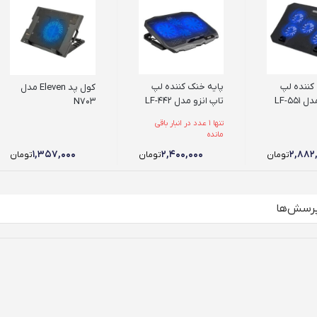
کننده لپ
پایه خنک کننده لپ
کول پد Eleven مدل
LF-551
تاپ انزو مدل LF-442
N703
تنها 1 عدد در انبار باقی
مانده
۱,۳۵۷,۰۰۰
۲,۴۰۰,۰۰۰
۲,۸۸۲
تومان
تومان
تومان
رسش‌ها