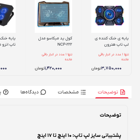
پایه ی خنک کننده ی
کول پد میکاسو مدل
پایه خنک 
لپ تاپ هترون
NCP-222
تاپ انزو مدل 
Hatron مدل HCP126
تنها 1 عدد در انبار باقی
تنها 1 عدد در انبار باقی
مانده
مانده
,۰۰۰
۱,۴۲۰,۰۰۰
۳,۷۵۰,۰۰۰
تومان
تومان
توضیحات
مشخصات
دیدگاه‌ها
پ
توضیحات
پشتیبانی سایز لپ تاپ: 10 اینچ تا 17 اینچ