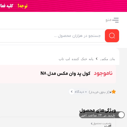
منو
وان مکس
پایه خنک کننده لپ تاپ
ناموجود
کول پد وان مکس مدل N8
0 دیدگاه
0
(از بدون خریدار)
ویژگی‌های محصول
۰ خریدار در ۱ ماه اخیر
وضعیت محصول
۰ بازدید در ۲۴ ساعت اخیر
آکبند