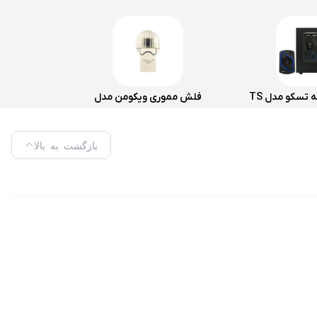
اسپیکر سه تکه تسکو مدل TS
فلش مموری ویکومن مدل
218
VC400S ظرفیت 64 گیگابایت
بازگشت به بالا