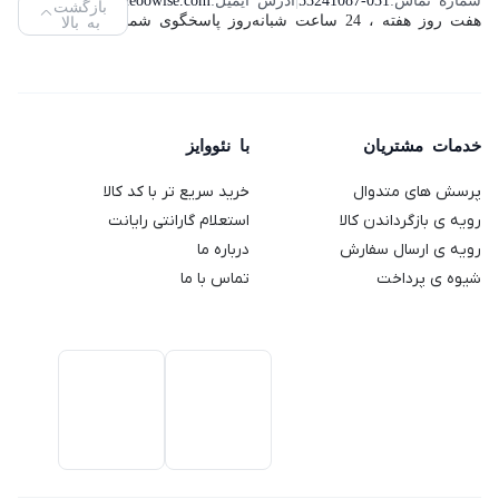
بازگشت
مدل
هفت روز هفته ، 24 ساعت شبانه‌روز پاسخگوی شما هستیم.
به بالا
مدل
گوستو
مدل TS
مدل
ThinkVision
SMP94
دلونگی
2189
VC400S
L2240PWD
مدل
ظرفیت
(استوک)
64
Genio 2
خدمات مشتریان
با نئووایز
گیگابایت
پرسش های متدوال
خرید سریع تر با کد کالا
رویه ی بازگرداندن کالا
استعلام گارانتی رایانت
رویه ی ارسال سفارش
درباره ما
شیوه ی پرداخت
تماس با ما