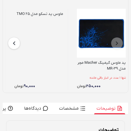
ماوس پد تسکو مدل TMO 25
پ
د
پد ماوس گیمینگ Macher مچر
مدل MR-39
تنها 1 عدد در انبار باقی مانده
۹۰,۰۰۰
۲۵۰,۰۰۰
تومان
تومان
توضیحات
مشخصات
دیدگاه‌ها
پرس
توضیحات