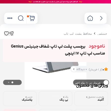
جینیئس
محافظ پشت لپ تاپ
ناموجود
برچسب پشت لپ تاپ شفاف جینیئس Genius
مناسب لپ تاپ 17 اینچی
0 دیدگاه
0
(از 1 خریدار)
۰ خریدار در ۱ ماه اخیر
ویژگی‌های محصول
۰ بازدید در ۲۴ ساعت اخیر
وضعیت محصول
رنگ
جنس
آکبند
بی رنگ
پلاستیک