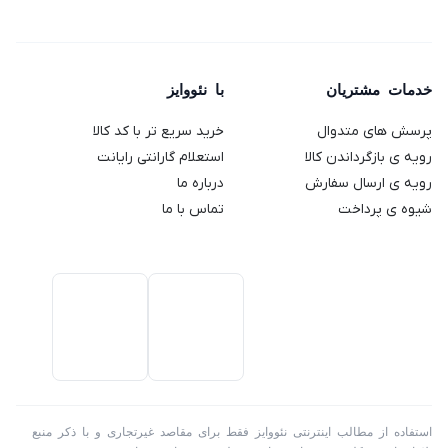
SMP94
دلونگی
2189
VC400S
L2240PWD
مدل
ظرفیت
(استوک)
64
Genio 2
خدمات مشتریان
با نئووایز
گیگابایت
پرسش های متدوال
خرید سریع تر با کد کالا
رویه ی بازگرداندن کالا
استعلام گارانتی رایانت
رویه ی ارسال سفارش
درباره ما
شیوه ی پرداخت
تماس با ما
استفاده از مطالب اینترنتی نئووایز فقط برای مقاصد غیرتجاری و با ذکر منبع