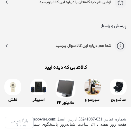
اولین نفر دیدگاهتان را درباره این کالا بنویسید
پرسش و پاسخ
شما هم درباره این کالا سوال بپرسید
کالاهایی که دیده ایید
ساندویچ
اسپرسو و
اسپیکر
فلش
مانیتور 22
و اسنک
قهوه ساز
سه تکه
مموری
اینچ لنوو
ساز کنوود
دولچه
تسکو
ویکومن
شماره تماس:
53241087-031
|
آدرس ایمیل:
info@neoowise.com
|
بازگشت
مدل
هفت روز هفته ، 24 ساعت شبانه‌روز پاسخگوی شما هستیم.
به بالا
مدل
گوستو
مدل TS
مدل
ThinkVision