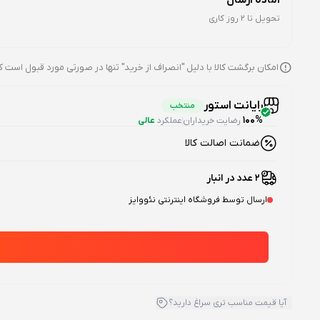
تحویل تا 2 روز کاری
امکان برگشت کالا با دلیل "انصراف از خرید" تنها در صورتی مورد قبول است ک
رایانت استور
منتخب
100%
رضایت خریداران
عملکرد
عالی
ضمانت اصالت کالا
2 عدد در انبار
ارسال توسط فروشگاه اینترنتی نئووایز
آیا قیمت مناسب تری سراغ دارید؟