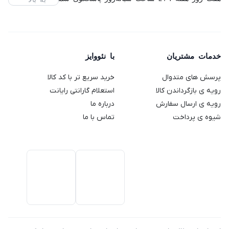
مدل
گوستو
مدل TS
مدل
ThinkVision
SMP94
دلونگی
2189
VC400S
L2240PWD
مدل
ظرفیت
(استوک)
64
Genio 2
خدمات مشتریان
با نئووایز
گیگابایت
پرسش های متدوال
خرید سریع تر با کد کالا
رویه ی بازگرداندن کالا
استعلام گارانتی رایانت
رویه ی ارسال سفارش
درباره ما
شیوه ی پرداخت
تماس با ما