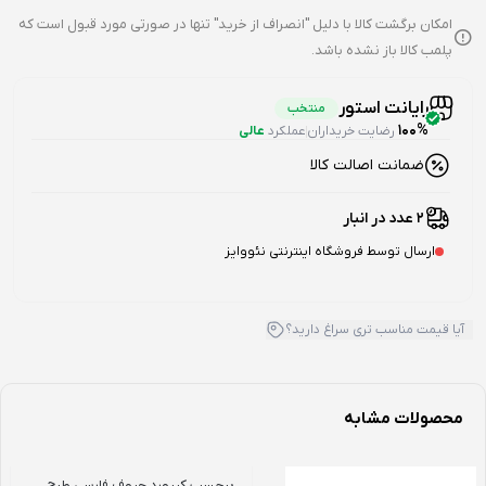
امکان برگشت کالا با دلیل "انصراف از خرید" تنها در صورتی مورد قبول است که
پلمب کالا باز نشده باشد.
رایانت استور
منتخب
100%
رضایت خریداران
عملکرد
عالی
ضمانت اصالت کالا
2 عدد در انبار
ارسال توسط فروشگاه اینترنتی نئووایز
آیا قیمت مناسب تری سراغ دارید؟
محصولات مشابه
برچسب کیبورد حروف فارسی طرح