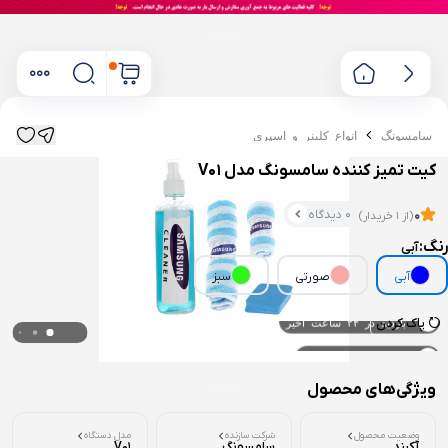
سامسونگ
انواع کلینر و اسپری
کیت تمیز کننده سامسونگ مدل V01
0 دیدگاه
0
(از 1 خریدار)
رنگ:
آبی
آبی
صورتی
سبز
پاک کردن
۰ خریدار در ۱ ماه اخیر
۰ بازدید در ۲۴ ساعت اخیر
ویژگی‌های محصول
وضعیت محصول
شرکت سازنده
مدل دستگاه
آکبند
سامسونگ
V01