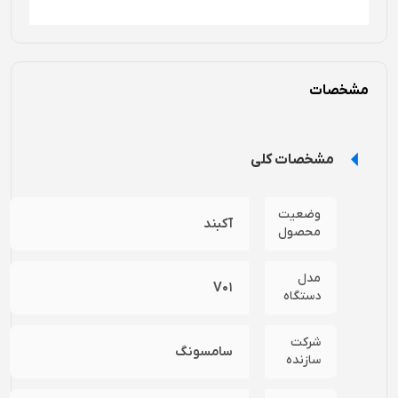
مشخصات
مشخصات کلی
وضعیت
آکبند
محصول
مدل
V01
دستگاه
شرکت
سامسونگ
سازنده