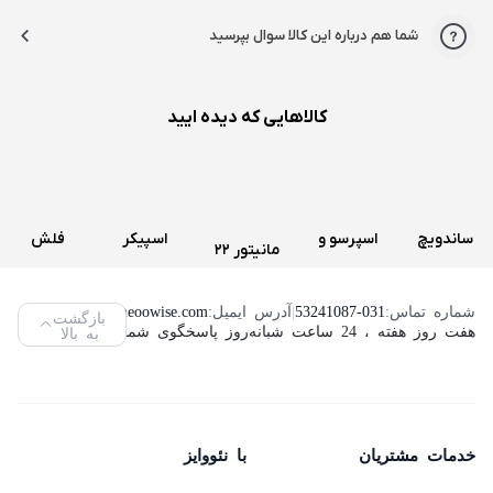
شما هم درباره این کالا سوال بپرسید
کالاهایی که دیده ایید
ساندویچ
اسپرسو و
اسپیکر
فلش
مانیتور 22
و اسنک
قهوه ساز
سه تکه
مموری
اینچ لنوو
ساز کنوود
دولچه
تسکو
ویکومن
شماره تماس:
53241087-031
|
آدرس ایمیل:
info@neoowise.com
|
بازگشت
مدل
هفت روز هفته ، 24 ساعت شبانه‌روز پاسخگوی شما هستیم.
به بالا
مدل
گوستو
مدل TS
مدل
ThinkVision
SMP94
دلونگی
2189
VC400S
L2240PWD
مدل
ظرفیت
(استوک)
64
Genio 2
خدمات مشتریان
با نئووایز
گیگابایت