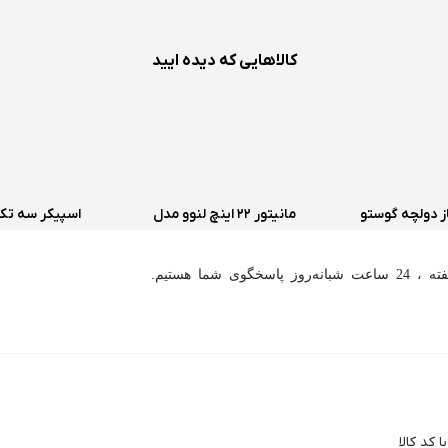
کالاهایی که دیده ایید
ز دولچه گوستو
مانیتور 22 اینچ لنوو مدل
9
ThinkVision L2240PWD
اسخگوی شما هستیم.
(استوک)
 کد کالا