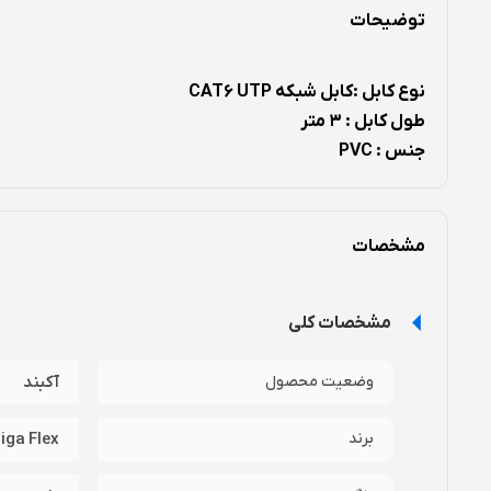
توضیحات
نوع کابل :کابل شبکه CAT6 UTP
طول کابل : 3 متر
جنس : PVC
شیلد : دارد
نقاط قوت :
مشخصات
نقاط ضعف :
کیفیت ساخت عالی
دارا بودن شیلد
ندارد
مشخصات کلی
سرعت انتقال بالا
وضعیت محصول
آکبند
برند
iga Flex
معرفی کابل شبکه Giga Flex نوع CAT6 UTP :