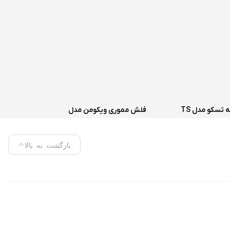
اسپیکر سه تکه تسکو مدل TS
فلش مموری ویکومن مدل
218
VC400S ظرفیت 64 گیگابایت
بازگشت به بالا