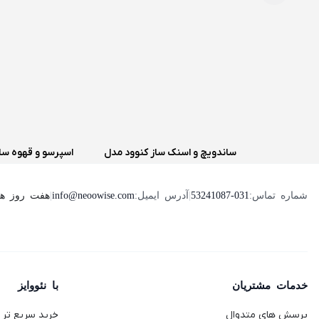
ساندویچ و اسنک ساز کنوود مدل
اسپرسو و قهوه سا
SMP94
دلونگی مدل Genio 2
هفت روز هفته ، 24 ساعت شبانه‌روز پ
شماره تماس:
53241087-031
|
آدرس ایمیل:
info@neoowise.com
|
خدمات مشتریان
با نئووایز
پرسش های متدوال
خرید سریع تر با