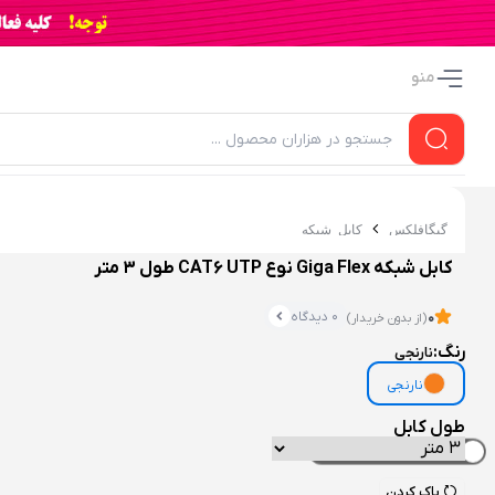
منو
گیگافلکس
کابل شبکه
کابل شبکه Giga Flex نوع CAT6 UTP طول 3 متر
0 دیدگاه
0
(از بدون خریدار)
رنگ:
نارنجی
نارنجی
طول کابل
۰ بازدید در ۲۴ ساعت اخیر
۰ خریدار در ۱ ماه اخیر
پاک کردن