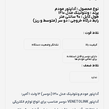
نوع محصول : آداپتور مودم
یرند :
ونتولینک مدل 1210
طول کابل : 90 سانتی متر
رابط درگاه خروجی : دو سر (متوسط و ریز)
نقاط قوت :
کیفیت بالا
نشانگر وضعیت دستگاه
دارای دوسر و قابل استفاده
برای تمامی مودم ها
نقاط ضعف :
ندارد
آداپتور مودم ونتولینک مدل 1210 (دوسر) 12 ولت 1 آمپر:
آداپتور VENETOLINK دوسر مناسب برای انواع لوازم الکتریکی