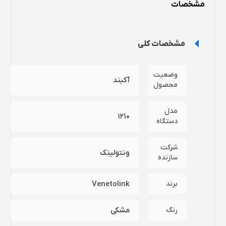
مشخصات
مشخصات کلی
وضعیت
آکبند
محصول
مدل
1210
دستگاه
شرکت
ونتولینک
سازنده
برند
Venetolink
رنگ
مشکی