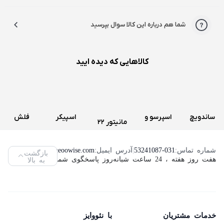
شما هم درباره این کالا سوال بپرسید
کالاهایی که دیده ایید
ساندویچ
اسپرسو و
اسپیکر
فلش
مانیتور 22
و اسنک
قهوه ساز
سه تکه
مموری
اینچ لنوو
ساز کنوود
دولچه
تسکو
ویکومن
شماره تماس:
53241087-031
|
آدرس ایمیل:
info@neoowise.com
|
بازگشت
مدل
هفت روز هفته ، 24 ساعت شبانه‌روز پاسخگوی شما هستیم.
به بالا
مدل
گوستو
مدل TS
مدل
ThinkVision
SMP94
دلونگی
2189
VC400S
L2240PWD
مدل
ظرفیت
(استوک)
64
Genio 2
خدمات مشتریان
با نئووایز