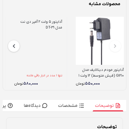
محصولات مشابه
آداپتور 5 ولت 2 آمپر دی نت
مدل DT-31
1 آمپ
آداپتور مودم دیتالایف مدل
G1210 (فیش متوسط) 12 ولت 1
تنها 1 عدد در انبار باقی مانده
تنها
آمپر
۵۸۰,۰۰۰
۵۵۰,۰۰۰
تومان
تومان
توضیحات
مشخصات
دیدگاه‌ها
پرس
توضیحات