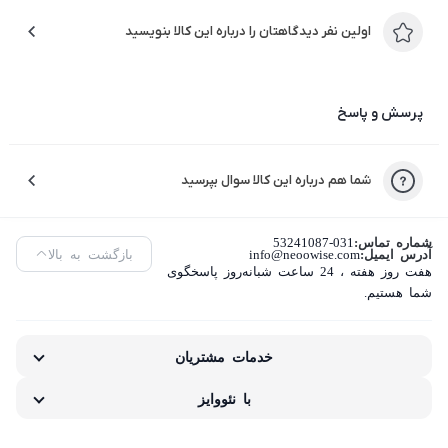
اولین نفر دیدگاهتان را درباره این کالا بنویسید
پرسش و پاسخ
شما هم درباره این کالا سوال بپرسید
شماره تماس:
53241087-031
آدرس ایمیل:
info@neoowise.com
بازگشت به بالا
هفت روز هفته ، 24 ساعت شبانه‌روز پاسخگوی
شما هستیم.
خدمات مشتریان
با نئووایز