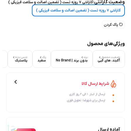
وضعیت گارانتی:
گارانتی 7 روزه تست ( تضمین اصالت و سلامت فیزیکی )
گارانتی 7 روزه تست ( تضمین اصالت و سلامت فیزیکی )
پاک کردن
ویژگی‌های محصول
وضعیت محصول
برند
رنگ
جنس بدنه
وض
آکبند، های کپی
بدون برند | No Brand
سفید
پلاستیک
گارانتی 7 رو
شرایط ارسال کالا
ارسال از انبار: 1 الی 2 روز کاری
ارسال برای شهرضا: تحویل فوری
آماده ارسال