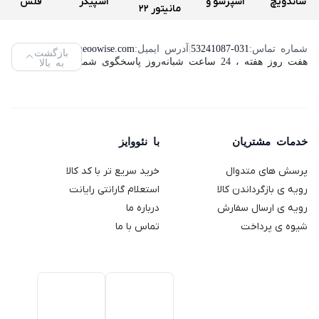
ساندویچ
اسپرسو و
اسپیکر
فلش
مانیتور 22
و اسنک
قهوه ساز
سه تکه
مموری
اینچ لنوو
ساز کنوود
دولچه
تسکو
ویکومن
شماره تماس:
53241087-031
|
آدرس ایمیل:
info@neoowise.com
|
بازگشت
مدل
هفت روز هفته ، 24 ساعت شبانه‌روز پاسخگوی شما هستیم.
به بالا
مدل
گوستو
مدل TS
مدل
ThinkVision
SMP94
دلونگی
2189
VC400S
L2240PWD
مدل
ظرفیت
(استوک)
64
Genio 2
خدمات مشتریان
با نئووایز
گیگابایت
پرسش های متدوال
خرید سریع تر با کد کالا
رویه ی بازگرداندن کالا
استعلام گارانتی رایانت
رویه ی ارسال سفارش
درباره ما
شیوه ی پرداخت
تماس با ما