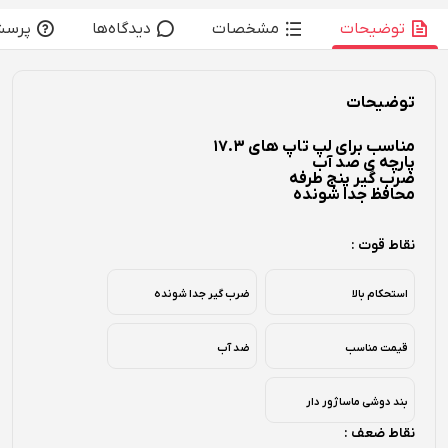
توضیحات
مشخصات
دیدگاه‌ها
پرسش
توضیحات
مناسب برای لپ تاپ های 17.3
پارچه ی صد آب
ضرب گیر پنج طرفه
محافظ جدا شونده
نقاط قوت :
استحکام بالا
ضرب گیر جدا شونده
قیمت مناسب
ضد آب
بند دوشی ماساژور دار
نقاط ضعف :