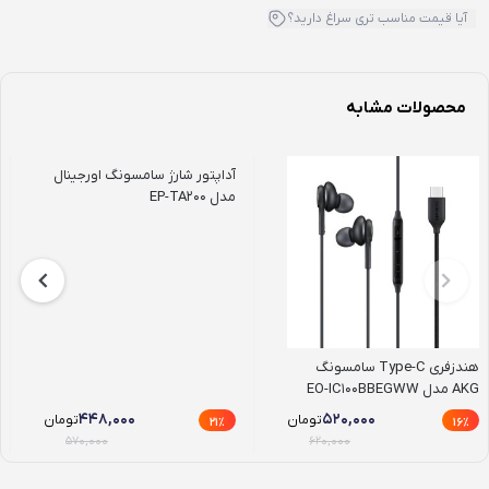
آیا قیمت مناسب تری سراغ دارید؟
محصولات مشابه
آداپتور شارژ سامسونگ اورجینال
مدل EP-TA200
هندزفری Type-C سامسونگ
AKG مدل EO-IC100BBEGWW
۴۴۸,۰۰۰
۵۲۰,۰۰۰
تومان
تومان
21٪
16٪
۵۷۰,۰۰۰
۶۲۰,۰۰۰