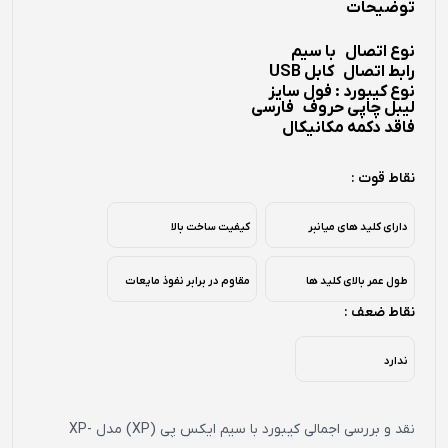
توضیحات
نوع اتصال
با سیم
رابط اتصال
کابل USB
نوع کیبورد : فول سایز
لیبل چاپی حروف
فارسی
فاقد دکمه مکانیکال
نقاط قوت :
دارای کلید های میانبر
کیفیت ساخت بالا
طول عمر بالای کلید ها
مقاوم در برابر نفوذ مایعات
نقاط ضعف :
ندارد
نقد و بررسی اجمالی کیبورد با سیم ایکس پی (XP) مدل XP-