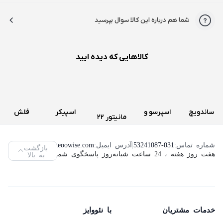
شما هم درباره این کالا سوال بپرسید
کالاهایی که دیده ایید
ساندویچ
اسپرسو و
اسپیکر
فلش
مانیتور 22
و اسنک
قهوه ساز
سه تکه
مموری
اینچ لنوو
ساز کنوود
دولچه
تسکو
ویکومن
شماره تماس:
53241087-031
|
آدرس ایمیل:
info@neoowise.com
|
بازگشت
مدل
هفت روز هفته ، 24 ساعت شبانه‌روز پاسخگوی شما هستیم.
به بالا
مدل
گوستو
مدل TS
مدل
ThinkVision
SMP94
دلونگی
2189
VC400S
L2240PWD
مدل
ظرفیت
(استوک)
64
Genio 2
خدمات مشتریان
با نئووایز