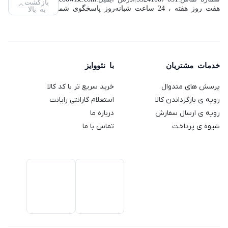
بازگشت
مدل
هفت روز هفته ، 24 ساعت شبانه‌روز پاسخگوی شما هستیم.
به بالا
مدل
گوستو
مدل TS
مدل
ThinkVision
SMP94
دلونگی
2189
VC400S
L2240PWD
مدل
ظرفیت
(استوک)
64
Genio 2
خدمات مشتریان
با نئووایز
گیگابایت
پرسش های متدوال
خرید سریع تر با کد کالا
رویه ی بازگرداندن کالا
استعلام گارانتی رایانت
رویه ی ارسال سفارش
درباره ما
شیوه ی پرداخت
تماس با ما