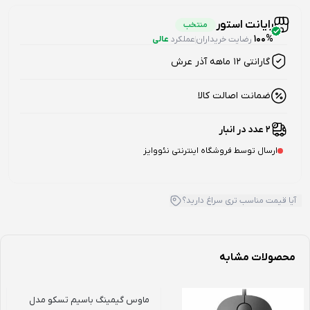
رایانت استور
منتخب
100%
رضایت خریداران
عملکرد
عالی
گارانتی 12 ماهه آذر عرش
ضمانت اصالت کالا
2 عدد در انبار
ارسال توسط فروشگاه اینترنتی نئووایز
آیا قیمت مناسب تری سراغ دارید؟
محصولات مشابه
ماوس گیمینگ باسیم تسکو مدل