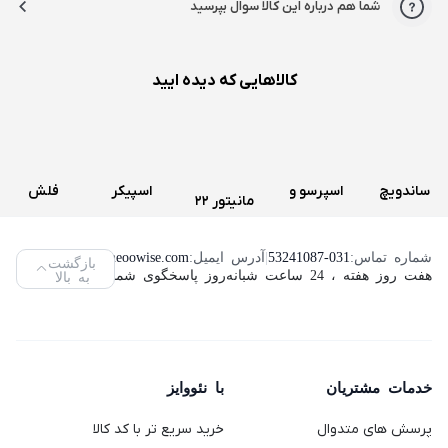
شما هم درباره این کالا سوال بپرسید
کالاهایی که دیده ایید
ساندویچ
اسپرسو و
اسپیکر
فلش
مانیتور 22
و اسنک
قهوه ساز
سه تکه
مموری
اینچ لنوو
ساز کنوود
دولچه
تسکو
ویکومن
شماره تماس:
53241087-031
|
آدرس ایمیل:
info@neoowise.com
|
بازگشت
مدل
هفت روز هفته ، 24 ساعت شبانه‌روز پاسخگوی شما هستیم.
به بالا
مدل
گوستو
مدل TS
مدل
ThinkVision
SMP94
دلونگی
2189
VC400S
L2240PWD
مدل
ظرفیت
(استوک)
64
Genio 2
خدمات مشتریان
با نئووایز
گیگابایت
پرسش های متدوال
خرید سریع تر با کد کالا