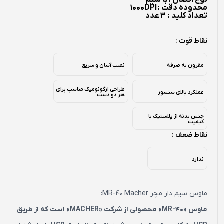
نوع اتصال :
با سیم
محدوده دقت :
1000DPI
تعداد کلید : 3
عدد
نقاط قوت :
مقرون به صرفه
نصب آسان و سریع
طراحی ارگونومیک مناسب برای
عملکرد بالای سنسور
هر دو دست
جنس بدنه از پلاستیک با
کیفیت
نقاط ضعف :
ندارد
ماوس سیم دار مچر MR-40 Macher:
ماوس «MR-40» محصولی از شرکت «MACHER» است که از طریق