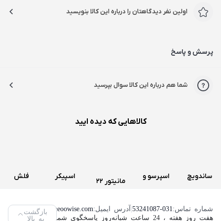
اولین نفر دیدگاهتان را درباره این کالا بنویسید
پرسش و پاسخ
شما هم درباره این کالا سوال بپرسید
کالاهایی که دیده ایید
ساندویچ
اسپرسو و
اسپیکر
فلش
مانیتور 22
و اسنک
قهوه ساز
سه تکه
مموری
اینچ لنوو
ساز کنوود
دولچه
تسکو
ویکومن
شماره تماس:
53241087-031
|
آدرس ایمیل:
info@neoowise.com
|
بازگشت
مدل
هفت روز هفته ، 24 ساعت شبانه‌روز پاسخگوی شما هستیم.
به بالا