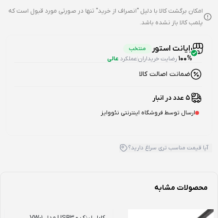
امکان برگشت کالا با دلیل "انصراف از خرید" تنها در صورتی مورد قبول است که
پلمب کالا باز نشده باشد.
رایانت استور
منتخب
100%
رضایت خریداران
عملکرد
عالی
ضمانت اصالت کالا
5 عدد در انبار
ارسال توسط فروشگاه اینترنتی نئووایز
آیا قیمت مناسب تری سراغ دارید؟
محصولات مشابه
کابل لینک USB3.0 مدل VW-1