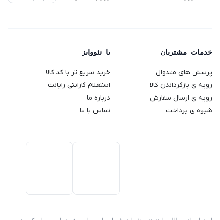
مدل
گوستو
مدل TS
مدل
ThinkVision
SMP94
دلونگی
2189
VC400S
L2240PWD
مدل
ظرفیت
(استوک)
64
Genio 2
خدمات مشتریان
با نئووایز
گیگابایت
پرسش های متدوال
خرید سریع تر با کد کالا
رویه ی بازگرداندن کالا
استعلام گارانتی رایانت
رویه ی ارسال سفارش
درباره ما
شیوه ی پرداخت
تماس با ما
استفاده از مطالب اینترنتی نئووایز فقط برای مقاصد غیرتجاری و با ذکر منبع