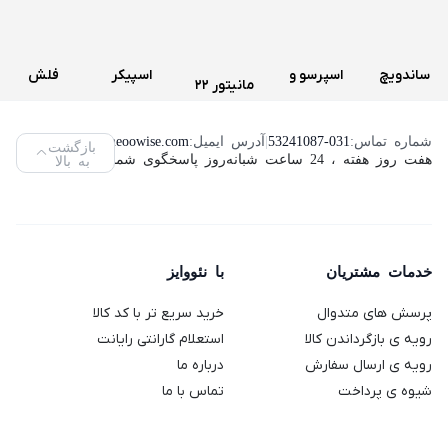
ساندویچ
اسپرسو و
اسپیکر
فلش
مانیتور 22
و اسنک
قهوه ساز
سه تکه
مموری
اینچ لنوو
ساز کنوود
دولچه
تسکو
ویکومن
شماره تماس:
53241087-031
|
آدرس ایمیل:
info@neoowise.com
|
بازگشت
مدل
هفت روز هفته ، 24 ساعت شبانه‌روز پاسخگوی شما هستیم.
به بالا
مدل
گوستو
مدل TS
مدل
ThinkVision
SMP94
دلونگی
2189
VC400S
L2240PWD
مدل
ظرفیت
(استوک)
64
Genio 2
خدمات مشتریان
با نئووایز
گیگابایت
پرسش های متدوال
خرید سریع تر با کد کالا
رویه ی بازگرداندن کالا
استعلام گارانتی رایانت
رویه ی ارسال سفارش
درباره ما
شیوه ی پرداخت
تماس با ما