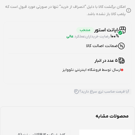
امکان برگشت کالا با دلیل "انصراف از خرید" تنها در صورتی مورد قبول است که
پلمب کالا باز نشده باشد.
رایانت استور
منتخب
100%
رضایت خریداران
عملکرد
عالی
ضمانت اصالت کالا
5 عدد در انبار
ارسال توسط فروشگاه اینترنتی نئووایز
آیا قیمت مناسب تری سراغ دارید؟
محصولات مشابه
کابل لینک USB 3.0 پی نت (5