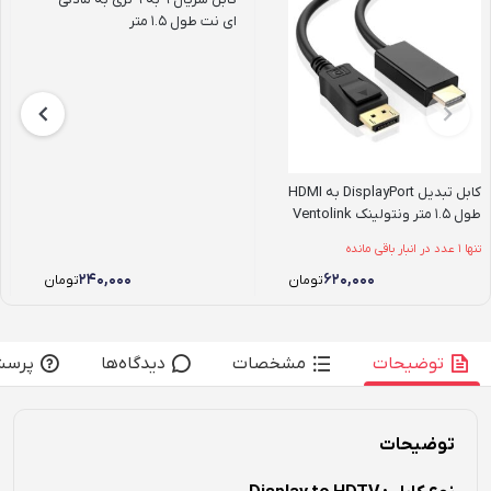
ای نت طول ۱.۵ متر
کابل تبدیل DisplayPort به HDMI
طول 1.5 متر ونتولینک Ventolink
تنها 1 عدد در انبار باقی مانده
۲۴۰,۰۰۰
۶۲۰,۰۰۰
تومان
تومان
توضیحات
مشخصات
دیدگاه‌ها
پرسش
توضیحات