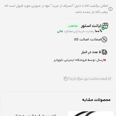
امکان برگشت کالا با دلیل "انصراف از خرید" تنها در صورتی مورد قبول است که
پلمب کالا باز نشده باشد.
رایانت استور
منتخب
100%
رضایت خریداران
عملکرد
عالی
ضمانت اصالت کالا
5 عدد در انبار
ارسال توسط فروشگاه اینترنتی نئووایز
آیا قیمت مناسب تری سراغ دارید؟
محصولات مشابه
کابل سریال 9 به 9 نری به مادگی