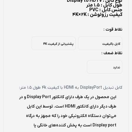
نوع کابل : Display to HDTV
طول کابل : 1.5 متر
جنس کابل : PVC
کیفیت رزولوشن : 4K×2K
نقاط قوت :
کابل باکیفیت
پشتیبانی از کیفیت 4K
نقاط ضعف :
ندارد
کابل تبدیل DisplayPort به HDMI با کیفیت 4k طول 1.5 متر:
این محصول در یک‌ طرف دارای کانکتور Display Port و در
طرف دیگر دارای کانکتور HDMI است. توسط این کابل
می‌توان دستگاه الکترونیکی خود را که مجهز به درگاه
Display port است به پخش‌ کننده‌های خانگی یا