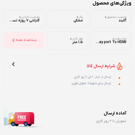
ویژگی‌های محصول
وضعیت محصول
رنگ
وضعیت گارانتی
آکبند
مشکی
گارانتی 7 روزه تست ( تضمین اصالت و سلامت فیزیکی )
نوع سوکت
طول کابل
مشاهده همه
Display port To HDMI
1.5 متر
شرایط ارسال کالا
ارسال از انبار: 1 الی 2 روز کاری
ارسال برای شهرضا: تحویل فوری
آماده ارسال
تحویل تا 2 روز کاری