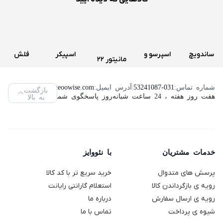
ساندویچ
اسپرسو و
اسپیکر
فلش
مانیتور 22
و اسنک
قهوه ساز
سه تکه
مموری
اینچ لنوو
ساز کنوود
دولچه
تسکو
ویکومن
شماره تماس:
53241087-031
|
آدرس ایمیل:
info@neoowise.com
|
بازگشت
مدل
هفت روز هفته ، 24 ساعت شبانه‌روز پاسخگوی شما هستیم.
به بالا
مدل
گوستو
مدل TS
مدل
ThinkVision
SMP94
دلونگی
2189
VC400S
L2240PWD
مدل
ظرفیت
(استوک)
64
Genio 2
خدمات مشتریان
با نئووایز
گیگابایت
پرسش های متدوال
خرید سریع تر با کد کالا
رویه ی بازگرداندن کالا
استعلام گارانتی رایانت
رویه ی ارسال سفارش
درباره ما
شیوه ی پرداخت
تماس با ما