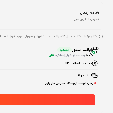
آماده ارسال
تحویل تا 2 روز کاری
امکان برگشت کالا با دلیل "انصراف از خرید" تنها در صورتی مورد قبول است ک
رایانت استور
منتخب
100%
رضایت خریداران
عملکرد
عالی
ضمانت اصالت کالا
1 عدد در انبار
ارسال توسط فروشگاه اینترنتی نئووایز