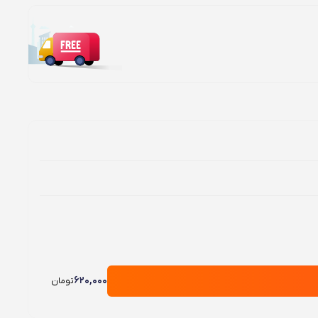
620,000
تومان