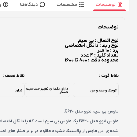
توضیحات
مشخصات
دیدگاه‌ها
پ
توضیحات
نوع اتصال : بی سیم
نوع رابط : دانگل اختصاصی
برد : 10 متر
تعداد کلید : 4 عدد
محدوده دقت : 800 تا 1600
نقاط قوت :
نقاط ضعف :
دارای دکمه ی تغییر حساسیت
کوچک و جمع و جور
ندارد
حسگر
ماوس بی سیم لنوو مدل G620:
شده ی این ماوس از پلاستیک فشرده مقاوم در برابر فشار های احتما