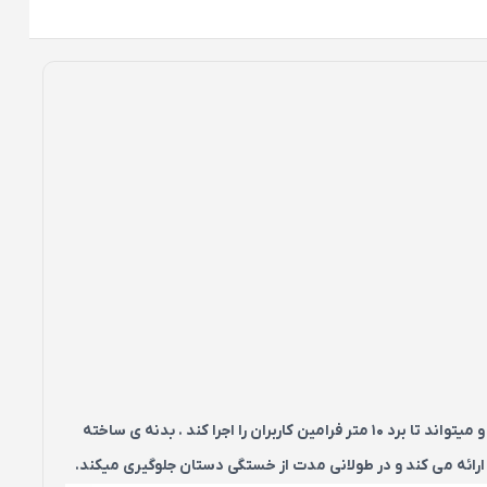
ماوس لنوو مدل G620 یک ماوس بی سیم است که با دانگل اختصاصی با فرکانس 2.4 گیگاهرتز به دستگاه های دارای پورت USB متصل می شود و میتواند تا برد 10 متر فرامین کاربران را اجرا کند . بدنه ی ساخته
ارائه می کند و در طولانی مدت از خستگی دستان جلوگیری میکند.