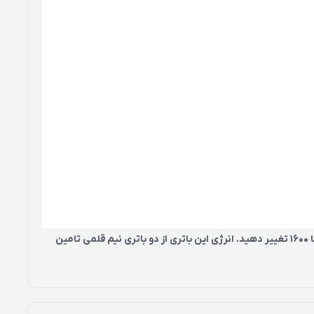
G620 دارای 4 کلید (چپ و راست ، کلید وسط و کلید DPI) است که به وسیله کلید Dpi میزان دقت حسگر اپتیکال این ماوس را می توانید از 800 تا 1600 تغییر دهید. انرژی این باتری از دو باتری نیم قلمی تامین