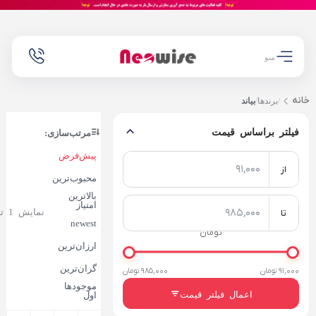
منو
خانه
/
برندها
/
بیاند
فیلتر براساس قیمت
مرتب‌سازی:
پیش‌فرض
از
محبوب‌ترین
بالاترین
امتیاز
نمایش 1 تا 20 از 21 کالا
تا
newest
تومان
ارزان‌ترین
گران‌ترین
91,000 تومان
985,000 تومان
موجودها
اعمال فیلتر قیمت
اول