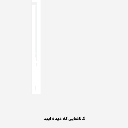
304
BA-
BA-
555
534
کالاهایی که دیده ایید