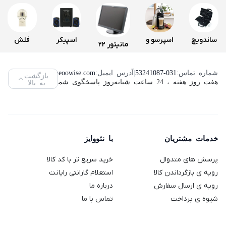
ساندویچ
اسپرسو و
اسپیکر
فلش
مانیتور 22
و اسنک
قهوه ساز
سه تکه
مموری
اینچ لنوو
ساز کنوود
دولچه
تسکو
ویکومن
شماره تماس:
53241087-031
|
آدرس ایمیل:
info@neoowise.com
|
بازگشت
مدل
هفت روز هفته ، 24 ساعت شبانه‌روز پاسخگوی شما هستیم.
به بالا
مدل
گوستو
مدل TS
مدل
ThinkVision
SMP94
دلونگی
2189
VC400S
L2240PWD
مدل
ظرفیت
(استوک)
64
Genio 2
خدمات مشتریان
با نئووایز
گیگابایت
پرسش های متدوال
خرید سریع تر با کد کالا
رویه ی بازگرداندن کالا
استعلام گارانتی رایانت
رویه ی ارسال سفارش
درباره ما
شیوه ی پرداخت
تماس با ما