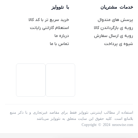
64
Genio 2
خدمات مشتریان
با نئووایز
گیگابایت
پرسش های متدوال
خرید سریع تر با کد کالا
رویه ی بازگرداندن کالا
استعلام گارانتی رایانت
رویه ی ارسال سفارش
درباره ما
شیوه ی پرداخت
تماس با ما
استفاده از مطالب اینترنتی نئووایز فقط برای مقاصد غیرتجاری و با ذکر منبع
بلامانع است. کلیه حقوق این سایت متعلق به نئووایز می‌باشد
Copyright © 2024 neoowise.com