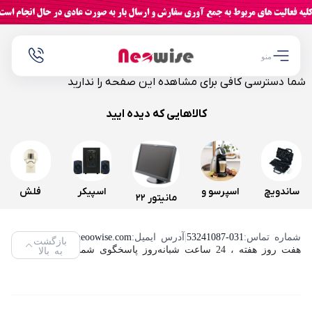
منو
شما دسترسی کافی برای مشاهده این صفحه را ندارید
کالاهایی که دیده ایید
ساندویچ
اسپرسو و
اسپیکر
فلش
مانیتور 22
و اسنک
قهوه ساز
سه تکه
مموری
اینچ لنوو
ساز کنوود
دولچه
تسکو
ویکومن
شماره تماس:
53241087-031
|
آدرس ایمیل:
info@neoowise.com
|
بازگشت
مدل
هفت روز هفته ، 24 ساعت شبانه‌روز پاسخگوی شما هستیم.
به بالا
مدل
گوستو
مدل TS
مدل
ThinkVision
SMP94
دلونگی
2189
VC400S
L2240PWD
مدل
ظرفیت
(استوک)