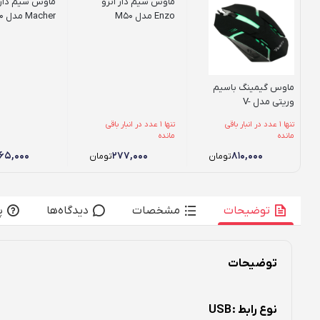
ماوس سیم دار انزو
ماوس سیم دار
Enzo مدل M50
Macher مدل MR-40
ماوس گیمینگ باسیم
وریتی مدل V-
MS5123G
تنها 1 عدد در انبار باقی
تنها 1 عدد در انبار باقی
مانده
مانده
۶۵,۰۰۰
۲۷۷,۰۰۰
۸۱۰,۰۰۰
تومان
تومان
توضیحات
مشخصات
دیدگاه‌ها
پ
توضیحات
نوع رابط :
USB