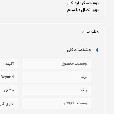
نوع حسگر :
اپتیکال
نوع اتصال :
با سیم
محدوده دقت :
1000DPI
تعداد کلید : 3
عدد
معرفی ماوس سیم دار بیاند مدل BM-1245 :
مشخصات
مشخصات کلی
گونه هایی است که به راحتی می توان آن را در کیف لپتاپ خود قرا
وضعیت محصول
آکبند
برند
Beyond
رنگ
مشکی
وضعیت گارانتی
دارای گار