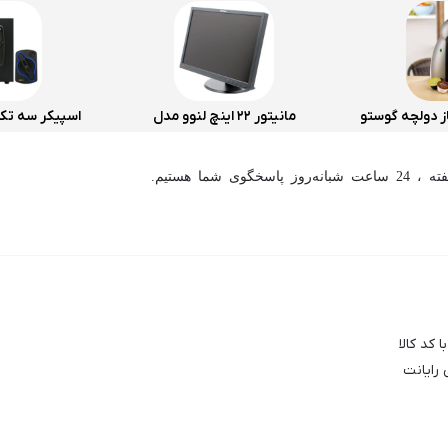
ز دولچه گوستو
مانیتور 22 اینچ لنوو مدل
9
ThinkVision L2240PWD
اسخگوی شما هستیم.
(استوک)
این ماوس از سه کلید به
پلاستیکی است و از طول 1.2 متر ب
 کد کالا
 رایانت