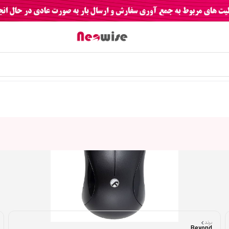
برند
Beyond