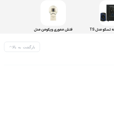
اسپیکر سه تکه تسکو مدل TS
فلش مموری ویکومن مدل
218
VC400S ظرفیت 64 گیگابایت
بازگشت به بالا
ره می برد و از آن می توان برای انجام کارهای روزمره و غیرحرفه ای بهره برد. ماوس BM-1245 از طریق درگاه USB به رایانه شما متصل می شود. کابل این محصول از نوع دارای روکش
هره می برد. میزان دقت در ماوس ها عامل بسیار مهمی است. ماوس BM-1245 از میزان دقت 1000 دی پی آی بهره می برد که میزان دقت بسیار مناسبی برای کاربری روزمره و
اداری خواهد بود. طراحی ارگونومیکی این ماوس به گونه ای است که هنگام استفاده بلند مدت از آن احساس خستگی به کاربر منتقل نخواهد شد. نوع حسگر ماوس بیاند مدل BM-1245 اپتیکال است که به یاری