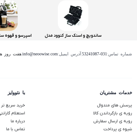
ساندویچ و اسنک ساز کنوود مدل
اسپرسو و قهوه سا
SMP94
دلونگی مدل Genio 2
هفت روز هفته ، 24 ساعت شبانه‌روز پ
شماره تماس:
53241087-031
|
آدرس ایمیل:
info@neoowise.com
|
خدمات مشتریان
با نئووایز
پرسش های متدوال
خرید سریع تر با
رویه ی بازگرداندن کالا
استعلام گارانتی
رویه ی ارسال سفارش
درباره ما
آن می توان از این محصول روی انواع سطوح استفاده کرد.
شیوه ی پرداخت
تماس با ما