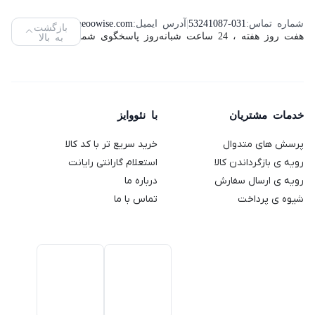
اینچ لنوو
ساز کنوود
دولچه
تسکو
ویکومن
شماره تماس:
53241087-031
|
آدرس ایمیل:
info@neoowise.com
|
بازگشت
مدل
هفت روز هفته ، 24 ساعت شبانه‌روز پاسخگوی شما هستیم.
به بالا
مدل
گوستو
مدل TS
مدل
ThinkVision
SMP94
دلونگی
2189
VC400S
L2240PWD
مدل
ظرفیت
(استوک)
64
Genio 2
خدمات مشتریان
با نئووایز
گیگابایت
پرسش های متدوال
خرید سریع تر با کد کالا
رویه ی بازگرداندن کالا
استعلام گارانتی رایانت
رویه ی ارسال سفارش
درباره ما
شیوه ی پرداخت
تماس با ما