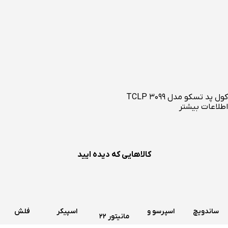
کول پد تسکو مدل TCLP 3099
اطلاعات بیشتر
کالاهایی که دیده ایید
ساندویچ
اسپرسو و
اسپیکر
فلش
مانیتور 22
و اسنک
قهوه ساز
سه تکه
مموری